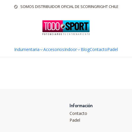
Inicio
Indoor
Bicicleta Spinning
SOMOS DISTRIBUIDOR OFICIAL DE SCORINGRIGHT CHILE
Bicicleta Spinning
Indumentaria
Accesorios
Indoor
Blog
Contacto
Padel
Información
Contacto
Padel