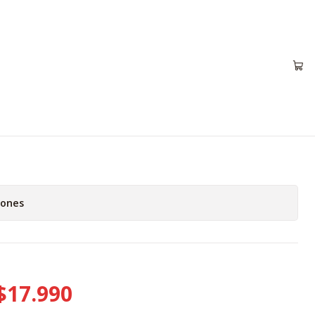
o Mujer
iones
$17.990