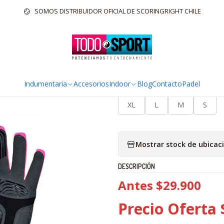
Inicio
Indumentaria
Mujer
Guante Térmico Mujer
SOMOS DISTRIBUIDOR OFICIAL DE SCORINGRIGHT CHILE
|
Guante Térmic
Indumentaria
Accesorios
Indoor
Blog
Contacto
Padel
TALLA
XL
L
M
S
Mostrar stock de ubicac
DESCRIPCIÓN
Antes $29.900
Precio Oferta 