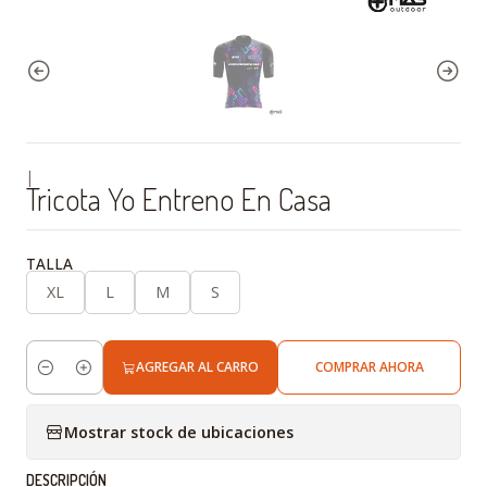
|
Tricota Yo Entreno En Casa
TALLA
XL
L
M
S
AGREGAR AL CARRO
COMPRAR AHORA
Cantidad
Mostrar stock de ubicaciones
DESCRIPCIÓN